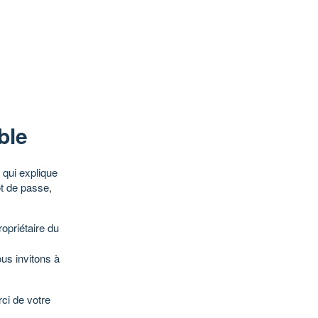
ble
qui explique
ot de passe,
opriétaire du
ous invitons à
ci de votre