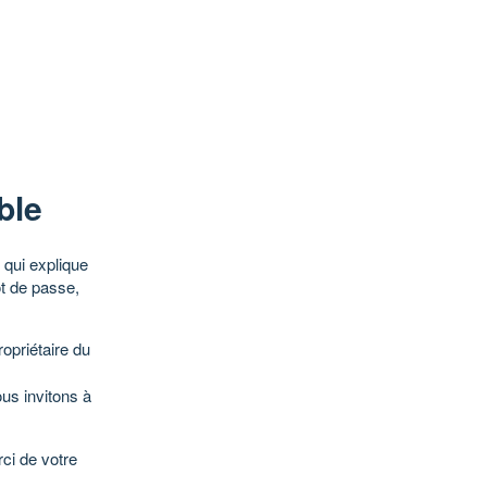
ble
qui explique
ot de passe,
opriétaire du
ous invitons à
ci de votre