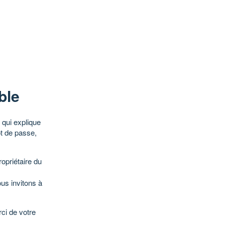
ble
qui explique
ot de passe,
opriétaire du
ous invitons à
ci de votre