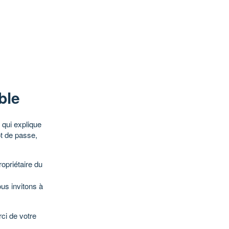
ble
qui explique
ot de passe,
opriétaire du
ous invitons à
ci de votre