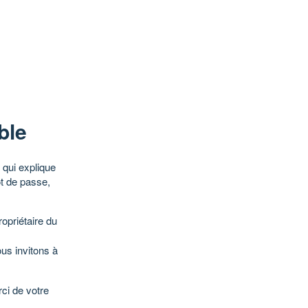
ble
qui explique
ot de passe,
opriétaire du
ous invitons à
ci de votre