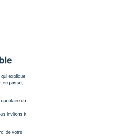
ble
qui explique
ot de passe,
opriétaire du
ous invitons à
ci de votre