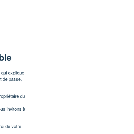
ble
qui explique
ot de passe,
opriétaire du
ous invitons à
ci de votre