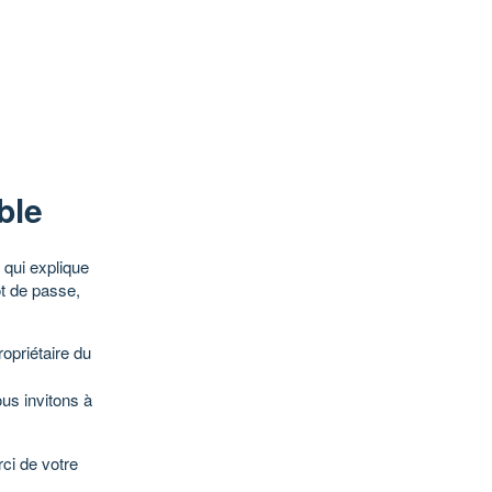
ble
qui explique
ot de passe,
opriétaire du
ous invitons à
ci de votre