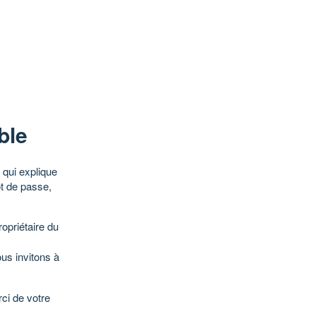
ble
qui explique
ot de passe,
opriétaire du
ous invitons à
ci de votre