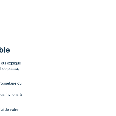
ble
qui explique
ot de passe,
opriétaire du
ous invitons à
ci de votre